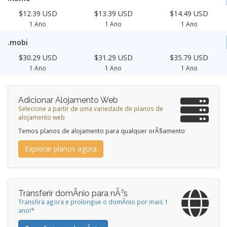
$12.39 USD
$13.39 USD
$14.49 USD
1 Ano
1 Ano
1 Ano
.mobi
$30.29 USD
$31.29 USD
$35.79 USD
1 Ano
1 Ano
1 Ano
Adicionar Alojamento Web
Selecione a partir de uma variedade de planos de
alojamento web
Temos planos de alojamento para qualquer orÃ§amento
Explorar planos agora
Transferir domÃ­nio para nÃ³s
Transfira agora e prolongue o domÃ­nio por mais 1
ano!*