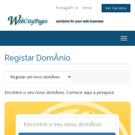
PortuguÃªs
Entrar
Ver Carrinho
Togg
navig
Registar DomÃ­nio
Encontre o seu novo domÃ­nio. Comece aqui a pesquisa