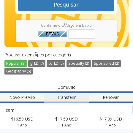
Pesquisar
Confirme o cÃ³digo em baixo
Procurar extensÃµes por categoria
Popular (8)
gTLD (7)
ccTLD (5)
Specialty (2)
Sponsored (2)
Geography (5)
DomÃ­nio
Novo PreÃ§o
Transferir
Renovar
.com
$16.59 USD
$17.59 USD
$17.09 USD
1 Ano
1 Ano
1 Ano